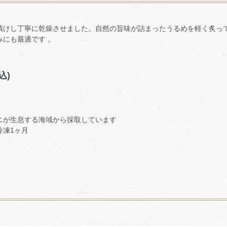
漬けし丁寧に乾燥させました。自然の旨味が詰まったうるめを軽く炙っ
にも最適です 。
込)
ニが生息する海域から採取しています
冷凍1ヶ月